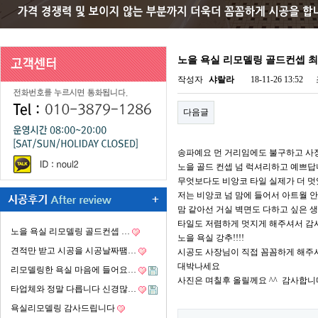
노을 욕실 리모델링 골드컨셉 
작성자
샤랄라
18-11-26 13:52
다음글
송파예요 먼 거리임에도 불구하고 사
노을 골드 컨셉 넘 럭셔리하고 예쁘답
무엇보다도 비앙코 타일 실제가 더 멋
저는 비앙코 넘 맘에 들어서 아트월
맘 같아선 거실 벽면도 다하고 싶은 생
타일도 저렴하게 멋지게 해주셔서 감사
노을 욕실 리모델링 골드컨셉 …
노을 욕실 강추!!!!
견적만 받고 시공을 시공날짜땜…
시공도 사장님이 직접 꼼꼼하게 해주
대박나세요
리모델링한 욕실 마음에 들어요…
사진은 며칠후 올릴께요 ^^ 감사합니다.
타업체와 정말 다릅니다 신경많…
욕실리모델링 감사드립니다