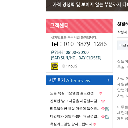
친절하
작성
이전
집들이
욕실 
사실 
세웠던
단번에
노을 욕실 리모델링 골드컨셉 …
사실 
견적만 받고 시공을 시공날짜땜…
아무튼
리모델링한 욕실 마음에 들어요…
세면대
타업체와 정말 다릅니다 신경많…
개인공
욕실리모델링 감사드립니다