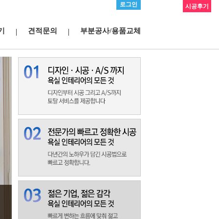
로그인
시공후기
기
견적문의
부분공사/용품교체