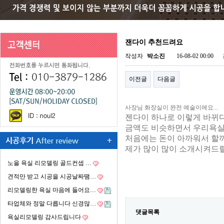
잰다이 추천드려요
작성자
박소진
16-08-02 00:00
이전글
다음글
사장님 화장실이 완전 예술이에요...
젠다이 하나로 이렇게 바뀌
금액도 비슷하면서 우리욕실
처음에는 돈이 아까워서 할
제가 많이 많이 소개시켜드릴
노을 욕실 리모델링 골드컨셉 …
견적만 받고 시공을 시공날짜땜…
리모델링한 욕실 마음에 들어요…
타업체와 정말 다릅니다 신경많…
댓글목록
욕실리모델링 감사드립니다