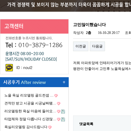
고민많이했습니다
작성자
2층
16-10-28 20:17
조
이전글
다음글
저희 아파트앞에 인테리어가게가 있
평판이 안좋아서 고민후 노을욕실에
노을 욕실 리모델링 골드컨셉 …
견적만 받고 시공을 시공날짜땜…
리모델링한 욕실 마음에 들어요…
타업체와 정말 다릅니다 신경많…
댓글목록
욕실리모델링 감사드립니다