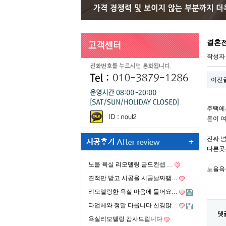
결혼전
작성
이전
주택에
돈이 
진짜 
다른곳
노을 욕실 리모델링 골드컨셉 …
노을욕
견적만 받고 시공을 시공날짜땜…
리모델링한 욕실 마음에 들어요…
타업체와 정말 다릅니다 신경많…
댓
욕실리모델링 감사드립니다