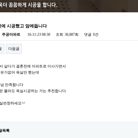
에 시공했고 맘에듭니다
자
주공아파트
16-11-23 08:30
조회
36,887회
댓글
0건
글
다음글
서 살다가 결혼전에 아파트로 이사가면서
여유가없어 욕실만 했는데
넘넘 만족합니다
은 몰라도 욕실시공하는 거는 추천합니다
실번창하세요^^
글목록