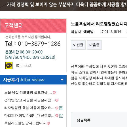
노을욕실에서 리모델링했습니
작성자
에버빌
17-04-18 18:16
이전글
다음글
신혼이라 준비할께 너무 많은데 그중
저는 소개로 알아서 연락했는데 통화도
암튼 저희일정 마춰서 최대한 공사
신랑도 좋아하고 정말정말 감사드려요
노을 욕실 리모델링 골드컨셉 …
견적만 받고 시공을 시공날짜땜…
리모델링한 욕실 마음에 들어요…
타업체와 정말 다릅니다 신경많…
댓글목록
욕실리모델링 감사드립니다