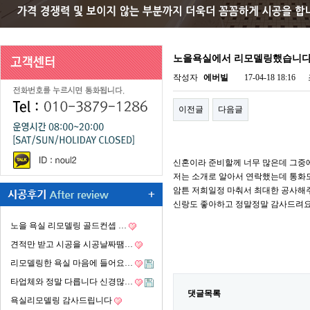
노을욕실에서 리모델링했습니
작성자
에버빌
17-04-18 18:16
이전글
다음글
신혼이라 준비할께 너무 많은데 그중
저는 소개로 알아서 연락했는데 통화도
암튼 저희일정 마춰서 최대한 공사
신랑도 좋아하고 정말정말 감사드려요
노을 욕실 리모델링 골드컨셉 …
견적만 받고 시공을 시공날짜땜…
리모델링한 욕실 마음에 들어요…
타업체와 정말 다릅니다 신경많…
댓글목록
욕실리모델링 감사드립니다