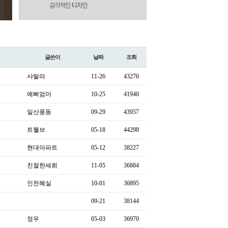
글쓴이
날짜
조회
샤랄라
11-26
43276
예삐엄마
10-25
41940
일산풍동
09-29
43957
트웰브
05-18
44298
현대아파트
05-12
38227
친절한세희
11-05
36884
인천혜실
10-01
36895
09-21
38144
정우
05-03
36970