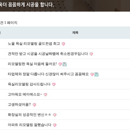
72건
1 페이지
호
제목
노을 욕실 리모델링 골드컨셉 최고
견적만 받고 시공을 시공날짜땜에 취소된경우입니다
리모델링한 욕실 마음에 들어요!
타업체와 정말 다릅니다 신경많이 써주시고 꼼꼼해요
욕실리모델링 감사드립니다
고마워요 에이에스요~
고생하셨어욤!!
화장실의 성공적인 변신ㅎㅎ
아파트 리모델링 잘했습니다