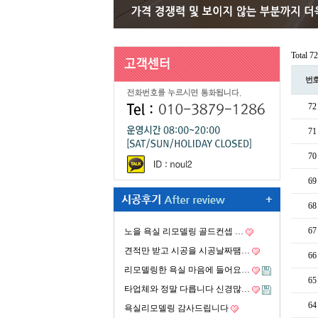
Total 
번
72
71
70
69
68
67
노을 욕실 리모델링 골드컨셉 …
견적만 받고 시공을 시공날짜땜…
66
리모델링한 욕실 마음에 들어요…
65
타업체와 정말 다릅니다 신경많…
64
욕실리모델링 감사드립니다