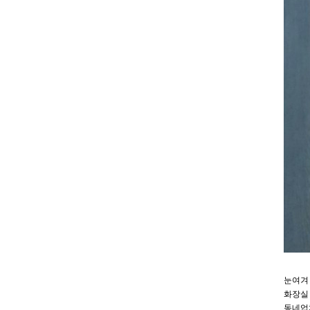
눈여겨
화장실
동네업