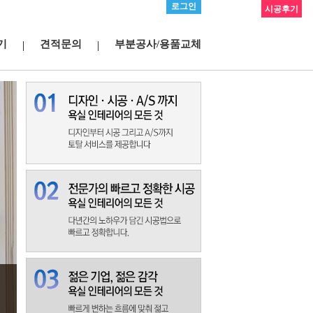
로그인
시공후기
기
견적문의
부분공사/용품교체