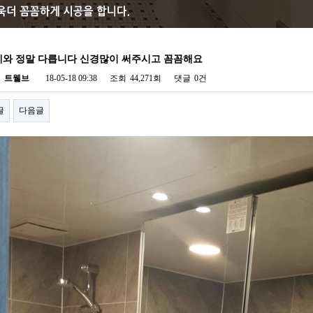
와 정말 다릅니다 신경많이 써주시고 꼼꼼해요
자
트웰브
18-05-18 09:38
조회
44,271회
댓글
0건
글
다음글