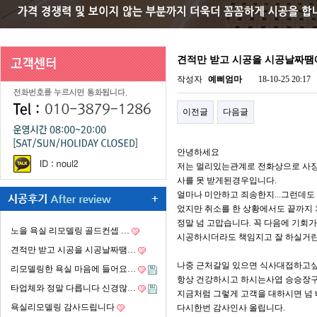
견적만 받고 시공을 시공날짜
작성자
예삐엄마
18-10-25 20:17
이전글
다음글
안녕하세요
저는 멀리있는관계로 전화상으로 사장
사를 못 받게된경우입니다.
얼마나 미안하고 죄송한지...그런데도
었지만 취소를 한 상황에서도 끝까지
정말 넘 고맙습니다. 꼭 다음에 기회
노을 욕실 리모델링 골드컨셉 …
시공하시더라도 책임지고 잘 하실거란
견적만 받고 시공을 시공날짜땜…
나중 근처갈일 있으면 식사대접하고싶
리모델링한 욕실 마음에 들어요…
항상 건강하시고 하시는사엽 승승장구
타업체와 정말 다릅니다 신경많…
지금처럼 그렇게 고객을 대하시면 넘
욕실리모델링 감사드립니다
다시한번 감사인사 올립니다.