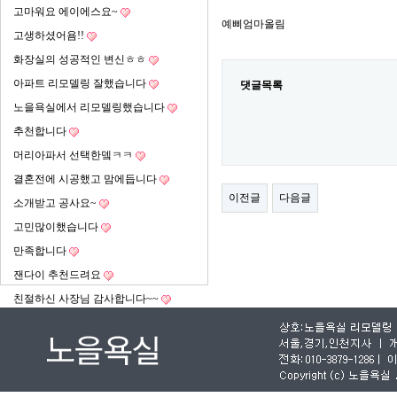
고마워요 에이에스요~
예삐엄마올림
고생하셨어욤!!
화장실의 성공적인 변신ㅎㅎ
아파트 리모델링 잘했습니다
댓글목록
노을욕실에서 리모델링했습니다
추천합니다
머리아파서 선택한뎈ㅋㅋ
결혼전에 시공했고 맘에듭니다
이전글
다음글
소개받고 공사요~
고민많이했습니다
만족합니다
잰다이 추천드려요
친절하신 사장님 감사합니다~~