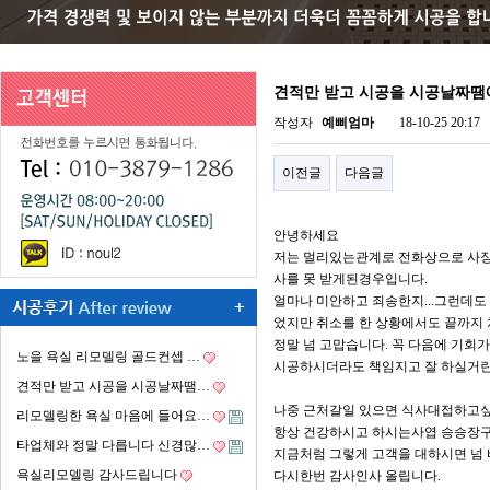
견적만 받고 시공을 시공날짜
작성자
예삐엄마
18-10-25 20:17
이전글
다음글
안녕하세요
저는 멀리있는관계로 전화상으로 사장
사를 못 받게된경우입니다.
얼마나 미안하고 죄송한지...그런데도
었지만 취소를 한 상황에서도 끝까지
정말 넘 고맙습니다. 꼭 다음에 기회
노을 욕실 리모델링 골드컨셉 …
시공하시더라도 책임지고 잘 하실거란
견적만 받고 시공을 시공날짜땜…
나중 근처갈일 있으면 식사대접하고싶
리모델링한 욕실 마음에 들어요…
항상 건강하시고 하시는사엽 승승장구
타업체와 정말 다릅니다 신경많…
지금처럼 그렇게 고객을 대하시면 넘
욕실리모델링 감사드립니다
다시한번 감사인사 올립니다.