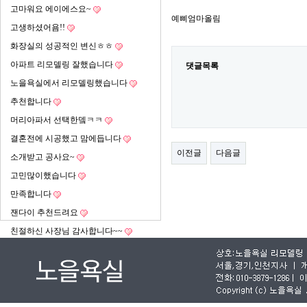
고마워요 에이에스요~
예삐엄마올림
고생하셨어욤!!
화장실의 성공적인 변신ㅎㅎ
아파트 리모델링 잘했습니다
댓글목록
노을욕실에서 리모델링했습니다
추천합니다
머리아파서 선택한뎈ㅋㅋ
결혼전에 시공했고 맘에듭니다
이전글
다음글
소개받고 공사요~
고민많이했습니다
만족합니다
잰다이 추천드려요
친절하신 사장님 감사합니다~~