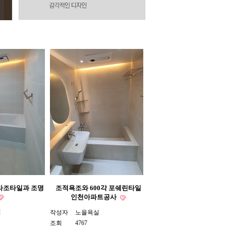
라조타일과 조명
조적욕조와 600각 포쉐린타일
인천아파트공사
실
작성자
노을욕실
조회
4767