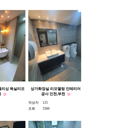
 폴리싱 욕실리모
상가화장실 리모델링 인테리어
링
공사 인천,부천
작성자
125
조회
5569