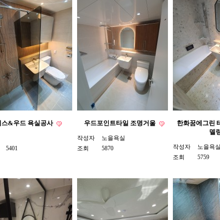
써스&우드 욕실공사
우드포인트타일 조명거울
한화꿈에그린 
델
작성자
노을욕실
작성자
노을욕
5401
조회
5870
조회
5759