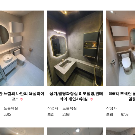
한 느낌의 나만의 욕실라이
상가,빌딩화장실 리모델링,인테
600각 포쉐린
프~
리어 개인샤워실
델
노을욕실
작성자
노을욕실
작성자
5505
조회
5168
조회
6758