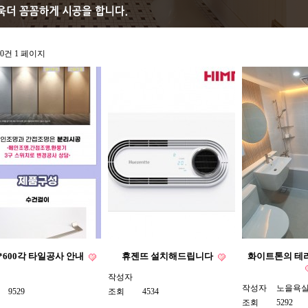
120건
1 페이지
0*600각 타일공사 안내
휴젠뜨 설치해드립니다
화이트톤의 테
작성자
작성자
노을욕
9529
조회
4534
조회
5292