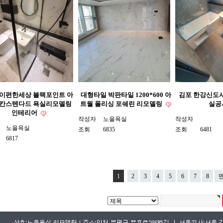
 이편한세상 블랙포인트 아
대형타일 박판타일 1200*600 아
김포 한강신도시
칸스텐다드 욕실리모델링
트월 폴리싱 포쉐린 리모델링
실공
인테리어
작성자
노을욕실
작성자
노을욕실
조회
6835
조회
6481
6817
1
2
3
4
5
6
7
8