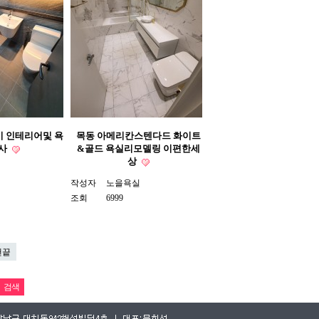
 인테리어및 욕
목동 아메리칸스텐다드 화이트
사
&골드 욕실리모델링 이편한세
상
작성자
노을욕실
조회
6999
맨끝