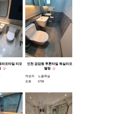
테라조타일 리모
인천 검암동 투톤타일 욕실리모
링
델링
실
작성자
노을욕실
조회
6708