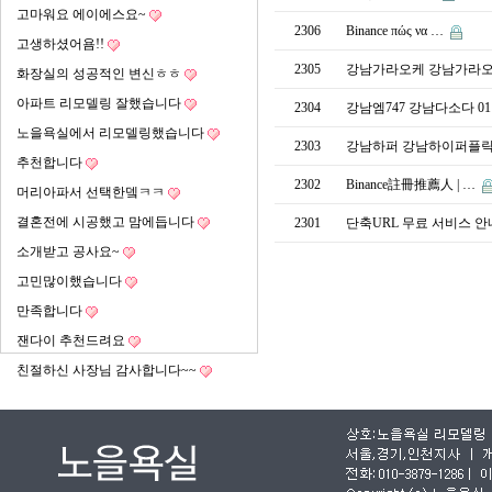
고마워요 에이에스요~
2306
Binance πώς να …
고생하셨어욤!!
2305
강남가라오케 강남가라오
화장실의 성공적인 변신ㅎㅎ
아파트 리모델링 잘했습니다
2304
강남엠747 강남다소다 0
노을욕실에서 리모델링했습니다
2303
강남하퍼 강남하이퍼플릭
추천합니다
2302
Binance註冊推薦人 | …
머리아파서 선택한뎈ㅋㅋ
결혼전에 시공했고 맘에듭니다
2301
단축URL 무료 서비스 
소개받고 공사요~
고민많이했습니다
만족합니다
잰다이 추천드려요
친절하신 사장님 감사합니다~~