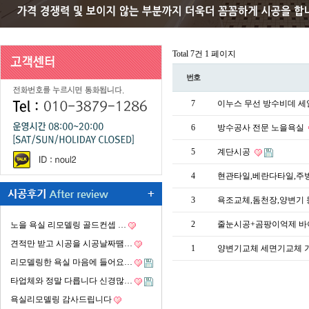
Total 7건
1 페이지
번호
7
이누스 무선 방수비데 세
6
방수공사 전문 노을욕실
5
계단시공
4
현관타일,베란다타일,주
3
욕조교체,돔천장,양변기
2
줄눈시공+곰팡이억제 바
노을 욕실 리모델링 골드컨셉 …
견적만 받고 시공을 시공날짜땜…
1
양변기교체 세면기교체 
리모델링한 욕실 마음에 들어요…
타업체와 정말 다릅니다 신경많…
욕실리모델링 감사드립니다