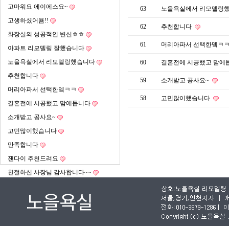
고마워요 에이에스요~
63
노을욕실에서 리모델링
고생하셨어욤!!
62
추천합니다
화장실의 성공적인 변신ㅎㅎ
61
머리아파서 선택한뎈ㅋ
아파트 리모델링 잘했습니다
노을욕실에서 리모델링했습니다
60
결혼전에 시공했고 맘에
추천합니다
59
소개받고 공사요~
머리아파서 선택한뎈ㅋㅋ
58
고민많이했습니다
결혼전에 시공했고 맘에듭니다
소개받고 공사요~
고민많이했습니다
만족합니다
잰다이 추천드려요
친절하신 사장님 감사합니다~~